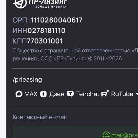
ОРГН
1110280040617
ИНН
0278181110
КПП
770301001
Общество с ограниченной ответственностью «
решения»,
ООО «ПР-Лизинг»
© 2011 - 2026
/prleasing
MAX
Дзен
Tenchat
RuTube
Контактный e-mail
mail@pr-l