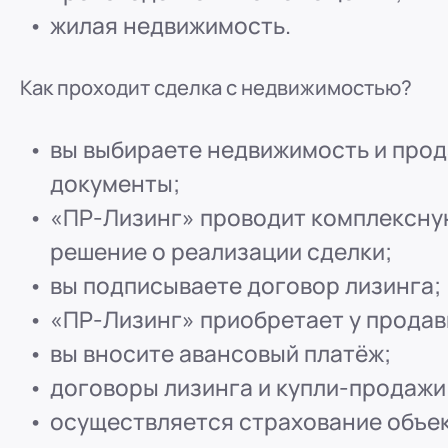
ООО "ПР-Лизинг"
жилая недвижимость.
Россия
Пенза
8 (800) 250-25-31 (вн. 153)
mail@pr-liz.ru
8 (800)
Как проходит сделка с недвижимостью?
ООО "ПР-Лизинг"
Россия
Омск
вы выбираете недвижимость и прод
8 (800) 250-25-31 (вн. 153)
mail@pr-liz.ru
8 (800)
документы;
ООО "ПР-Лизинг"
«ПР-Лизинг» проводит комплексну
Россия
Ростов-на-Дону
г. Ростов-на-Дону, ул.
решение о реализации сделки;
8 (800) 250-25-31 (вн. 153)
mail@pr-liz.ru
8 (800)
вы подписываете договор лизинга;
«ПР-Лизинг» приобретает у прода
вы вносите авансовый платёж;
договоры лизинга и купли-продажи
осуществляется страхование объе