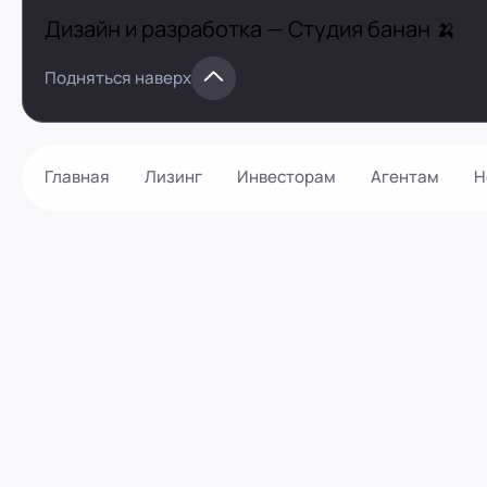
Дизайн и разработка —
Студия банан 🍌
Подняться наверх
Главная
Лизинг
Инвесторам
Агентам
Н
Как оформить?
Контакты
Калькулятор