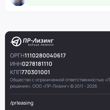
ОРГН
1110280040617
ИНН
0278181110
КПП
770301001
Общество с ограниченной ответственностью «
решения»,
ООО «ПР-Лизинг»
© 2011 - 2026
/prleasing