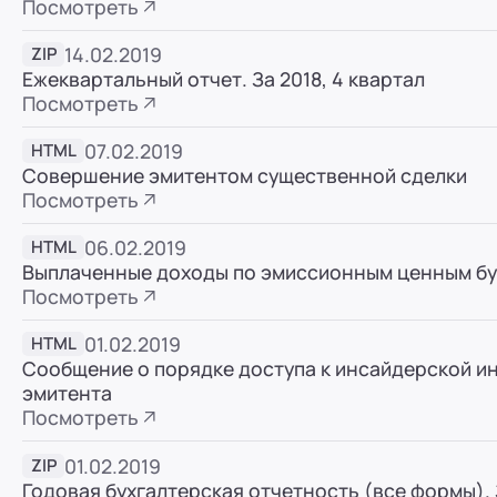
Посмотреть
ООО "ПР-Лизинг"
14.02.2019
Россия
Барнаул
тракт Павловский, д. 295
ZIP
Ежеквартальный отчет. За 2018, 4 квартал
8 (800) 250-25-31 (вн. 220)
mail@pr-liz.ru
8 (800
Посмотреть
ООО "ПР-Лизинг"
07.02.2019
HTML
Россия
Кемерово
Совершение эмитентом существенной сделки
8 (800) 250-25-31 (вн. 129)
mail@pr-liz.ru
8 (800)
Посмотреть
ООО "ПР-Лизинг"
06.02.2019
HTML
Россия
Красноярск
Выплаченные доходы по эмиссионным ценным бу
8 (800) 250-25-31 (вн. 240)
mail@pr-liz.ru
8 (800
Посмотреть
ООО "ПР-Лизинг"
01.02.2019
HTML
Россия
Иркутск
Сообщение о порядке доступа к инсайдерской и
8 (800) 250-25-31 (вн. 153)
mail@pr-liz.ru
8 (800)
эмитента
Посмотреть
ООО "ПР-Лизинг"
Россия
Рязань
ул. Есенина, 1Б
01.02.2019
ZIP
8 (800) 250-25-31 (вн. 153)
mail@pr-liz.ru
8 (800)
Годовая бухгалтерская отчетность (все формы). 