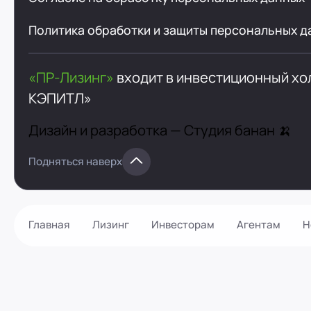
Политика обработки и защиты персональных д
«ПР-Лизинг»
входит в инвестиционный х
КЭПИТЛ»
Дизайн и разработка —
Студия банан 🍌
Подняться наверх
Главная
Лизинг
Инвесторам
Агентам
Н
Как оформить?
Контакты
Калькулятор