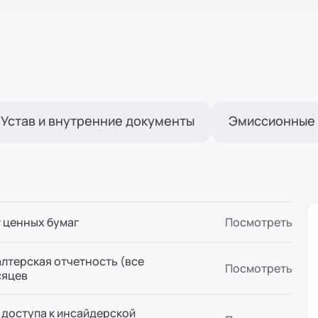
(вн. 520)
вн. 153)
Устав и внутренние документы
Эмиссионные
(вн. 320)
(вн. 220)
т ценных бумаг
Посмотреть
вн. 129)
лтерская отчетность (все
Посмотреть
сяцев
(вн. 240)
 доступа к инсайдерской