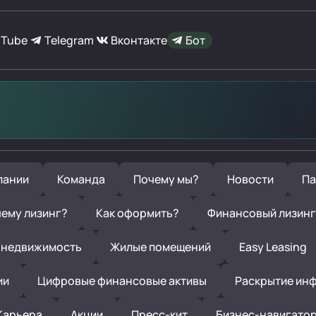
uTube
Telegram
Вконтакте
Бот
пании
Команда
Почему мы?
Новости
Па
ему лизинг?
Как оформить?
Финансовый лизинг
 недвижимость
Жилые помещений
Easy Leasing
ии
Цифровые финансовые активы
Раскрытие ин
Карьера
Акции
Пресс-кит
Бизнес-навигато