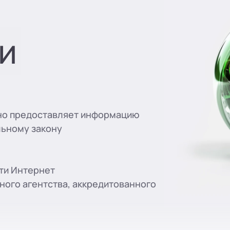
вн. 129)
и
ООО «ПР-Лиз
вн. 153)
вн. 740)
вно предоставляет информацию
льному закону
вн. 153)
ти Интернет
(вн. 230)
ого агентства, аккредитованного
(вн. 540)