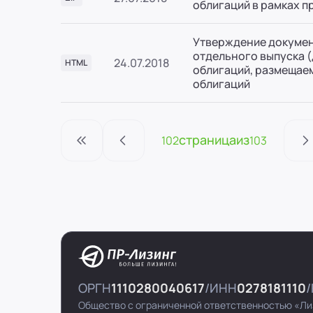
облигаций в рамках 
Утверждение докумен
отдельного выпуска 
24.07.2018
HTML
облигаций, размещае
облигаций
страница
из
102
103
ОРГН
1110280040617
ИНН
0278181110
Общество с ограниченной ответственностью «Ли