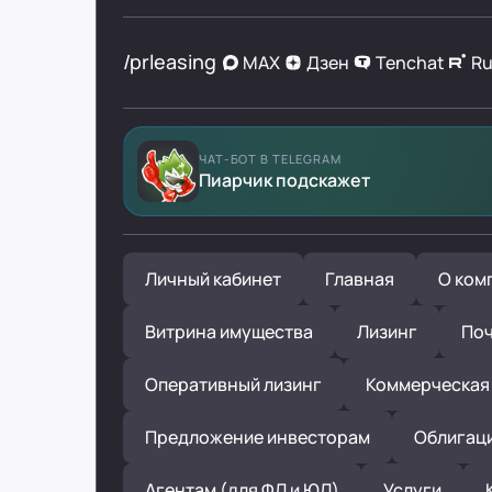
/prleasing
MAX
Дзен
Tenchat
R
ЧАТ-БОТ В TELEGRAM
Пиарчик подскажет
Личный кабинет
Главная
О ком
Витрина имущества
Лизинг
Поч
Оперативный лизинг
Коммерческая
Предложение инвесторам
Облигац
Агентам (для ФЛ и ЮЛ)
Услуги