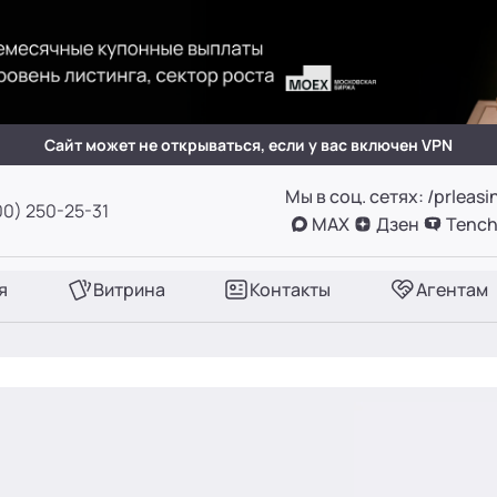
(вн. 505)
вн. 153)
Сайт может не открываться, если у вас включен VPN
Мы в соц. сетях: /prleasi
А, оф. 411
00) 250-25-31
MAX
Дзен
Tench
вн. 780)
я
Витрина
Контакты
Агентам
вн. 661)
вн. 129)
вн. 153)