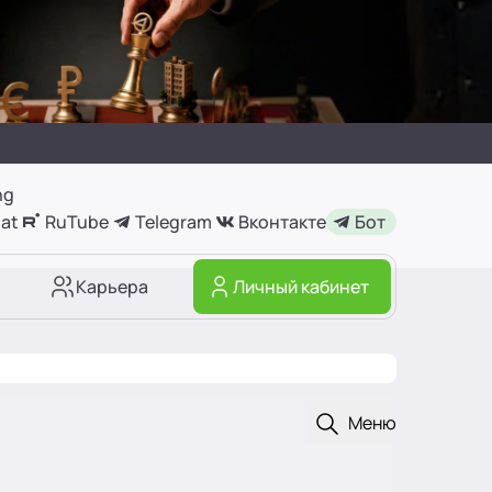
ng
at
RuTube
Telegram
Вконтакте
Бот
Карьера
Личный кабинет
Открыть поиск
Меню