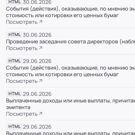
30.06.2026
HTML
ООО "ПР-Лизинг"
События (действия), оказывающие, по мнению э
Россия
Барнаул
тракт Павловский, д. 295
стоимость или котировки его ценных бумаг
Посмотреть
8 (800) 250-25-31 (вн. 220)
mail@pr-liz.ru
8 (800
ООО "ПР-Лизинг"
30.06.2026
HTML
Проведение заседания совета директоров (наблю
Россия
Кемерово
Посмотреть
8 (800) 250-25-31 (вн. 129)
mail@pr-liz.ru
8 (800)
ООО "ПР-Лизинг"
29.06.2026
HTML
События (действия), оказывающие, по мнению э
Россия
Красноярск
стоимость или котировки его ценных бумаг
8 (800) 250-25-31 (вн. 240)
mail@pr-liz.ru
8 (800
Посмотреть
ООО "ПР-Лизинг"
29.06.2026
HTML
Россия
Иркутск
Выплаченные доходы или иные выплаты, причит
8 (800) 250-25-31 (вн. 153)
mail@pr-liz.ru
8 (800)
эмитента
Посмотреть
ООО "ПР-Лизинг"
Россия
Рязань
ул. Есенина, 1Б
29.06.2026
HTML
8 (800) 250-25-31 (вн. 153)
mail@pr-liz.ru
8 (800)
Выплаченные доходы или иные выплаты, причит