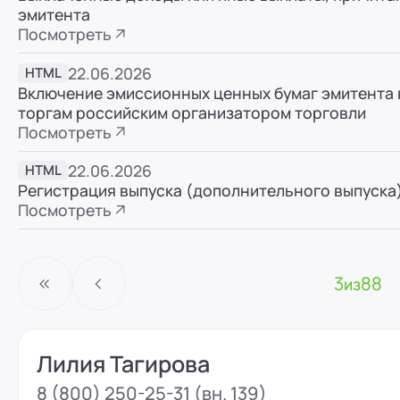
эмитента
ООО "ПР-Лизинг"
Посмотреть
Россия
Пенза
8 (800) 250-25-31 (вн. 153)
mail@pr-liz.ru
8 (800)
22.06.2026
HTML
Включение эмиссионных ценных бумаг эмитента в
ООО "ПР-Лизинг"
торгам российским организатором торговли
Россия
Омск
Посмотреть
8 (800) 250-25-31 (вн. 153)
mail@pr-liz.ru
8 (800)
22.06.2026
HTML
ООО "ПР-Лизинг"
Регистрация выпуска (дополнительного выпуска
Россия
Ростов-на-Дону
г. Ростов-на-Дону, ул.
Посмотреть
8 (800) 250-25-31 (вн. 153)
mail@pr-liz.ru
8 (800)
3
88
из
Лилия Тагирова
8 (800) 250-25-31 (вн. 139)