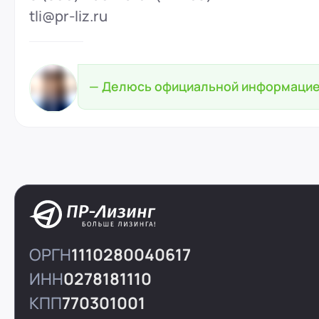
tli@pr-liz.ru
— Делюсь официальной информаци
ОРГН
1110280040617
ИНН
0278181110
КПП
770301001