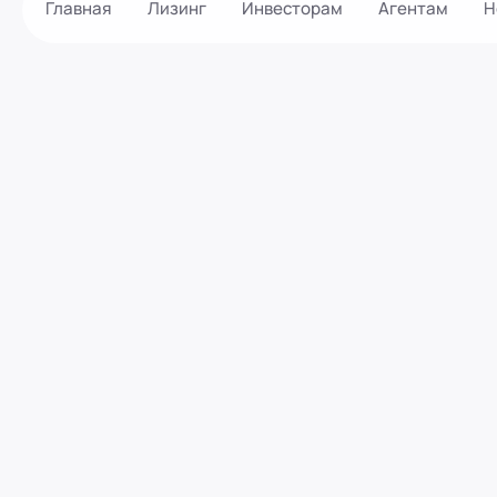
Главная
Лизинг
Инвесторам
Агентам
Н
Как оформить?
Контакты
Калькулятор